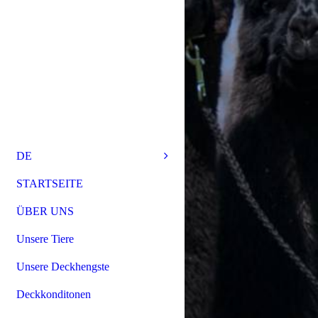
DE
STARTSEITE
ÜBER UNS
Unsere Tiere
Unsere Deckhengste
Deckkonditonen