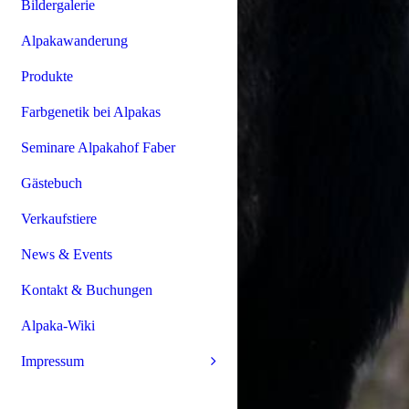
Bildergalerie
Alpakawanderung
Produkte
Farbgenetik bei Alpakas
Seminare Alpakahof Faber
Gästebuch
Verkaufstiere
News & Events
Kontakt & Buchungen
Alpaka-Wiki
Impressum